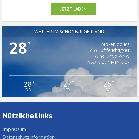
JETZT LADEN
WETTER IM SCHÖNBURGERLAND
28
°
broken clouds
51% Luftfeuchtigkeit
Wind: 7m/s WNW
MAX C 29 • MIN C 27
28
27
25
°
°
°
DO
FR
SA
Nützliche Links
Impressum
Datenschutzinformation