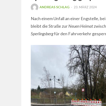
POSTED
ANDREAS SCHLAG
23. MÄRZ 2024
ON
Nach einem Unfall an einer Engstelle, b
bleibt die Straße zur
Neuen Heimat
zwisch
Sperlingsberg
für den Fahrverkehr gesperr