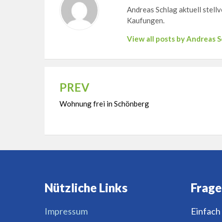
Andreas Schlag aktuell stel
Kaufungen.
View all posts by Andreas 
PREV
Beitragsnavigation
Wohnung frei in Schönberg
Nützliche Links
Frage
Impressum
Einfach