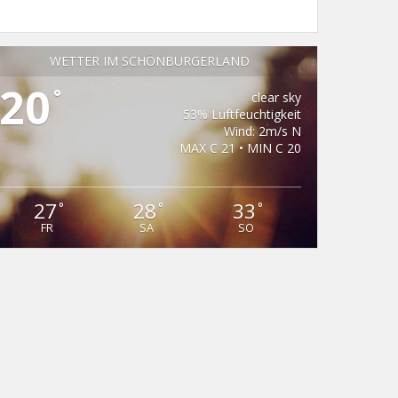
WETTER IM SCHÖNBURGERLAND
20
°
clear sky
53% Luftfeuchtigkeit
Wind: 2m/s N
MAX C 21 • MIN C 20
27
28
33
°
°
°
FR
SA
SO