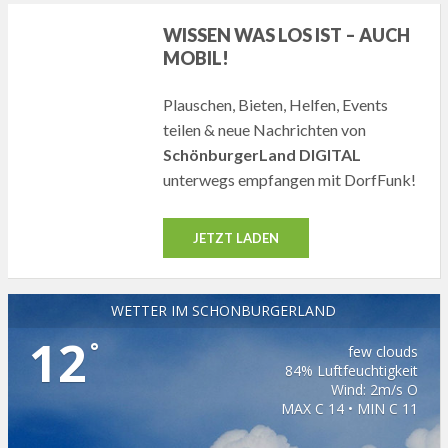
WISSEN WAS LOS IST – AUCH
MOBIL!
Plauschen, Bieten, Helfen, Events
teilen & neue Nachrichten von
SchönburgerLand DIGITAL
unterwegs empfangen mit DorfFunk!
JETZT LADEN
WETTER IM SCHÖNBURGERLAND
12
°
few clouds
84% Luftfeuchtigkeit
Wind: 2m/s O
MAX C 14 • MIN C 11