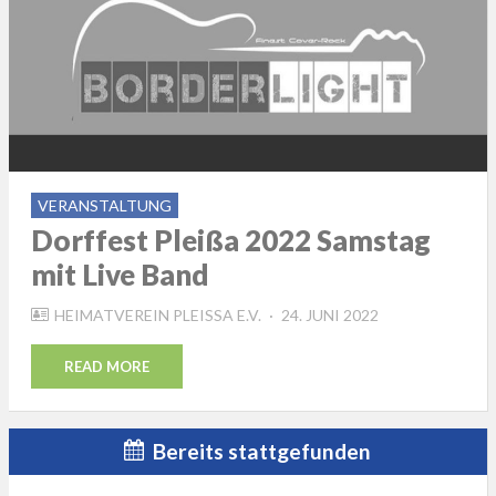
VERANSTALTUNG
Dorffest Pleißa 2022 Samstag
mit Live Band
POSTED
HEIMATVEREIN PLEISSA E.V.
24. JUNI 2022
ON
READ MORE
Bereits stattgefunden