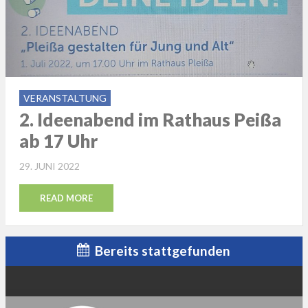
VERANSTALTUNG
2. Ideenabend im Rathaus Peißa
ab 17 Uhr
POSTED
29. JUNI 2022
ON
READ MORE
Bereits stattgefunden