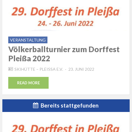
VERANSTALTUNG
Völkerballturnier zum Dorffest
Pleißa 2022
POSTED
SKIHÜTTE – PLEISSA E.V.
23. JUNI 2022
ON
READ MORE
Bereits stattgefunden