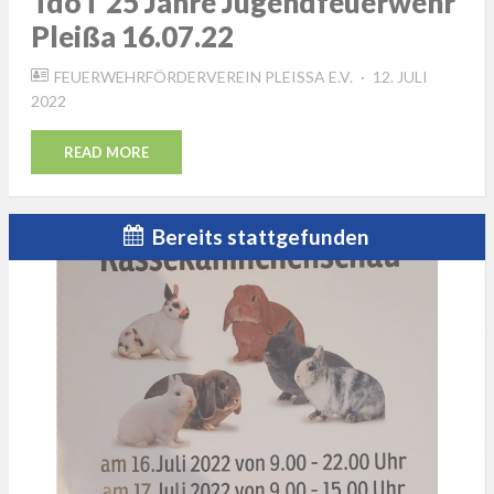
TdoT 25 Jahre Jugendfeuerwehr
Pleißa 16.07.22
POSTED
FEUERWEHRFÖRDERVEREIN PLEISSA E.V.
12. JULI
ON
2022
READ MORE
Bereits stattgefunden