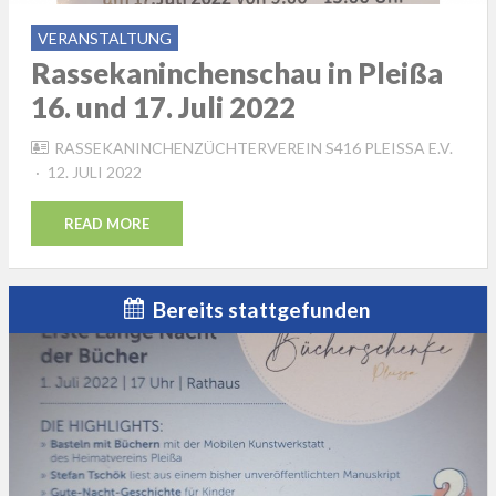
VERANSTALTUNG
Rassekaninchenschau in Pleißa
16. und 17. Juli 2022
RASSEKANINCHENZÜCHTERVEREIN S416 PLEISSA E.V.
POSTED
12. JULI 2022
ON
READ MORE
Bereits stattgefunden