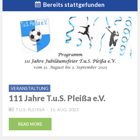
Bereits stattgefunden
VERANSTALTUNG
111 Jahre T.u.S. Pleißa e.V.
POSTED
T.U.S. PLEISSA
15. AUG. 2023
ON
READ MORE