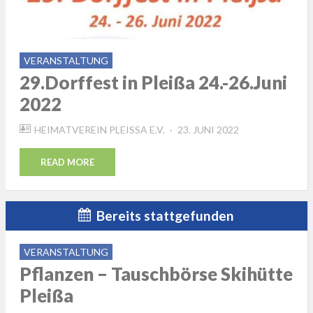
VERANSTALTUNG
29.Dorffest in Pleißa 24.-26.Juni
2022
POSTED
HEIMATVEREIN PLEISSA E.V.
23. JUNI 2022
ON
READ MORE
Bereits stattgefunden
VERANSTALTUNG
Pflanzen – Tauschbörse Skihütte
Pleißa