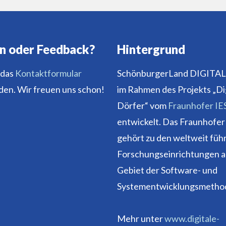
n oder Feedback?
Hintergrund
 das
Kontaktformular
SchönburgerLand DIGITAL
en. Wir freuen uns schon!
im Rahmen des Projekts „Di
Dörfer“ vom
Fraunhofer IE
entwickelt. Das Fraunhofer
gehört zu den weltweit fü
Forschungseinrichtungen 
Gebiet der Software- und
Systementwicklungsmetho
Mehr unter
www.digitale-