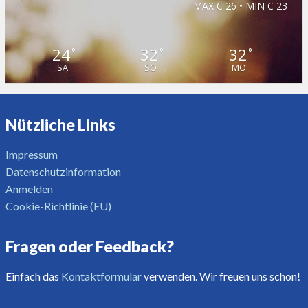
MAX C 26 • MIN C 23
24
32
32
°
°
°
SA
SO
MO
Nützliche Links
Impressum
Datenschutzinformation
Anmelden
Cookie-Richtlinie (EU)
Fragen oder Feedback?
Einfach das
Kontaktformular
verwenden. Wir freuen uns schon!