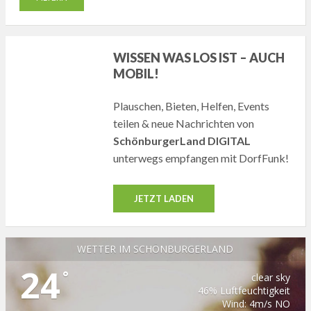
WISSEN WAS LOS IST – AUCH
MOBIL!
Plauschen, Bieten, Helfen, Events
teilen & neue Nachrichten von
SchönburgerLand DIGITAL
unterwegs empfangen mit DorfFunk!
JETZT LADEN
WETTER IM SCHÖNBURGERLAND
24
°
clear sky
46% Luftfeuchtigkeit
Wind: 4m/s NO