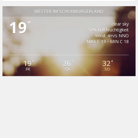
WETTER IM SCHÖNBURGERLAND
19
°
clear sky
58% Luftfeuchtigkeit
Wind: 4m/s NNO
MAX C 19 • MIN C 18
19
26
32
°
°
°
FR
SA
SO