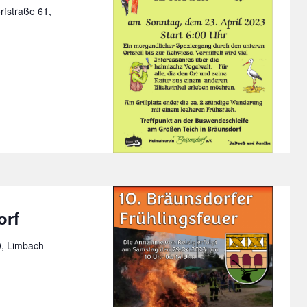
rfstraße 61,
orf
, Limbach-