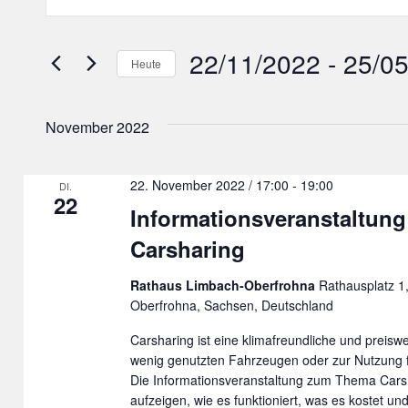
Suche
Schlüsselwort
und
eingeben.
22/11/2022
 - 
25/0
Heute
Ansichten,
Suche
Datum
Navigation
nach
wählen.
November 2022
Veranstaltungen
Schlüsselwort.
22. November 2022 / 17:00
-
19:00
DI.
22
Informationsveranstaltung
Carsharing
Rathaus Limbach-Oberfrohna
Rathausplatz 1
Oberfrohna, Sachsen, Deutschland
Carsharing ist eine klimafreundliche und preiswe
wenig genutzten Fahrzeugen oder zur Nutzung f
Die Informationsveranstaltung zum Thema Carsh
aufzeigen, wie es funktioniert, was es kostet u