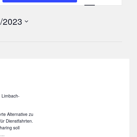
Ansichten-
Navigation
5/2023
, Limbach-
rte Alternative zu
ür Dienstfahrten.
aring soll
nd…