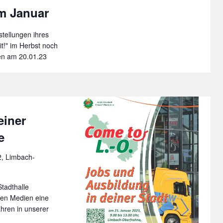
im Januar
stellungen ihres
t!" im Herbst noch
en am 20.01.23
einer
e
2, Limbach-
Stadthalle
len Medien eine
ahren in unserer