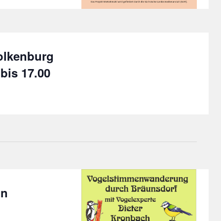
olkenburg
bis 17.00
in